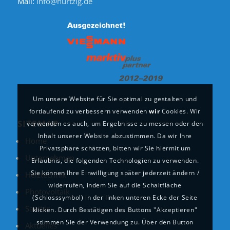
Mail:
info@hurtzig.de
Um unsere Website für Sie optimal zu gestalten und
fortlaufend zu verbessern verwenden
wir
Cookies. Wir
SITEMAP
verwenden es auch, um Ergebnisse zu messen oder den
Inhalt unserer Website abzustimmen. Da wir Ihre
Home
Privatsphäre schätzen, bitten wir Sie hiermit um
Unternehmen
Erlaubnis, die folgenden Technologien zu verwenden.
Sie können Ihre Einwilligung später jederzeit ändern /
Heiztechnik
widerrufen, indem Sie auf die Schaltfläche
Photovoltaik
(Schlosssymbol) in der linken unteren Ecke der Seite
Sanitär
klicken. Durch Bestätigen des Buttons "Akzeptieren"
stimmen Sie der Verwendung zu. Über den Button
Aktuelles