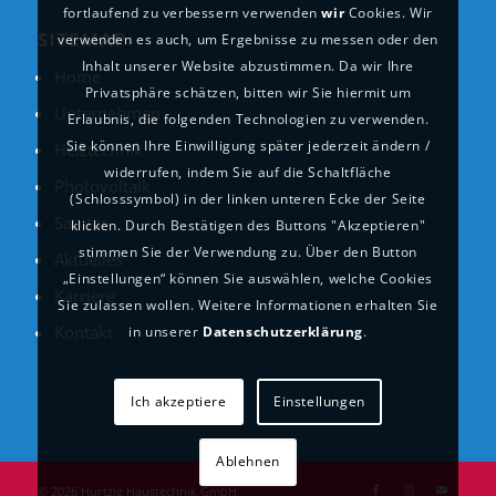
fortlaufend zu verbessern verwenden
wir
Cookies. Wir
SITEMAP
verwenden es auch, um Ergebnisse zu messen oder den
Inhalt unserer Website abzustimmen. Da wir Ihre
Home
Privatsphäre schätzen, bitten wir Sie hiermit um
Unternehmen
Erlaubnis, die folgenden Technologien zu verwenden.
Sie können Ihre Einwilligung später jederzeit ändern /
Heiztechnik
widerrufen, indem Sie auf die Schaltfläche
Photovoltaik
(Schlosssymbol) in der linken unteren Ecke der Seite
Sanitär
klicken. Durch Bestätigen des Buttons "Akzeptieren"
stimmen Sie der Verwendung zu. Über den Button
Aktuelles
„Einstellungen“ können Sie auswählen, welche Cookies
Karriere
Sie zulassen wollen. Weitere Informationen erhalten Sie
Kontakt
in unserer
Datenschutzerklärung
.
Ich akzeptiere
Einstellungen
Ablehnen
©
2026 Hurtzig Haustechnik GmbH