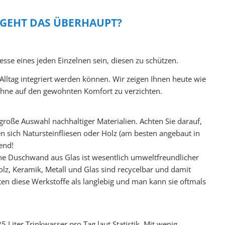
 GEHT DAS ÜBERHAUPT?
esse eines jeden Einzelnen sein, diesen zu schützen.
Alltag integriert werden können. Wir zeigen Ihnen heute wie
hne auf den gewohnten Komfort zu verzichten.
roße Auswahl nachhaltiger Materialien. Achten Sie darauf,
nen sich Natursteinfliesen oder Holz (am besten angebaut in
end!
Eine Duschwand aus Glas ist wesentlich umweltfreundlicher
olz, Keramik, Metall und Glas sind recycelbar und damit
ten diese Werkstoffe als langlebig und man kann sie oftmals
 Liter Trinkwasser pro Tag laut Statistik. Mit wenig