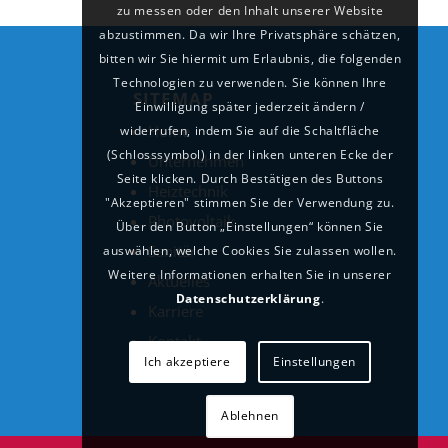
zu messen oder den Inhalt unserer Website
abzustimmen. Da wir Ihre Privatsphäre schätzen,
bitten wir Sie hiermit um Erlaubnis, die folgenden
Technologien zu verwenden. Sie können Ihre
SITEMAP
Einwilligung später jederzeit ändern /
Home
widerrufen, indem Sie auf die Schaltfläche
(Schlosssymbol) in der linken unteren Ecke der
Unternehmen
Seite klicken. Durch Bestätigen des Buttons
Heiztechnik
"Akzeptieren" stimmen Sie der Verwendung zu.
Photovoltaik
Über den Button „Einstellungen“ können Sie
Sanitär
auswählen, welche Cookies Sie zulassen wollen.
Weitere Informationen erhalten Sie in unserer
Aktuelles
Datenschutzerklärung
.
Karriere
Kontakt
Ich akzeptiere
Einstellungen
Ablehnen