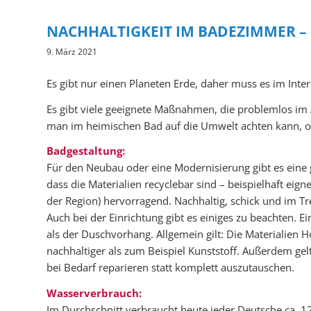
NACHHALTIGKEIT IM BADEZIMMER –
9. März 2021
Es gibt nur einen Planeten Erde, daher muss es im Inter
Es gibt viele geeignete Maßnahmen, die problemlos im 
man im heimischen Bad auf die Umwelt achten kann, o
Badgestaltung:
Für den Neubau oder eine Modernisierung gibt es eine g
dass die Materialien recyclebar sind – beispielhaft eig
der Region) hervorragend. Nachhaltig, schick und im Tr
Auch bei der Einrichtung gibt es einiges zu beachten. 
als der Duschvorhang. Allgemein gilt: Die Materialien H
nachhaltiger als zum Beispiel Kunststoff. Außerdem gel
bei Bedarf reparieren statt komplett auszutauschen.
Wasserverbrauch:
Im Durchschnitt verbraucht heute jeder Deutsche ca. 125