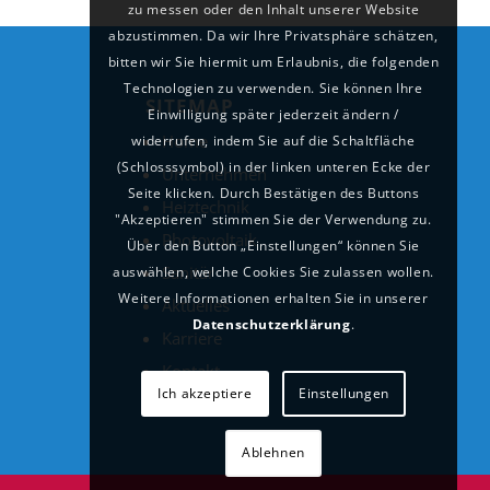
zu messen oder den Inhalt unserer Website
abzustimmen. Da wir Ihre Privatsphäre schätzen,
bitten wir Sie hiermit um Erlaubnis, die folgenden
Technologien zu verwenden. Sie können Ihre
SITEMAP
Einwilligung später jederzeit ändern /
Home
widerrufen, indem Sie auf die Schaltfläche
(Schlosssymbol) in der linken unteren Ecke der
Unternehmen
Seite klicken. Durch Bestätigen des Buttons
Heiztechnik
"Akzeptieren" stimmen Sie der Verwendung zu.
Photovoltaik
Über den Button „Einstellungen“ können Sie
Sanitär
auswählen, welche Cookies Sie zulassen wollen.
Weitere Informationen erhalten Sie in unserer
Aktuelles
Datenschutzerklärung
.
Karriere
Kontakt
Ich akzeptiere
Einstellungen
Ablehnen